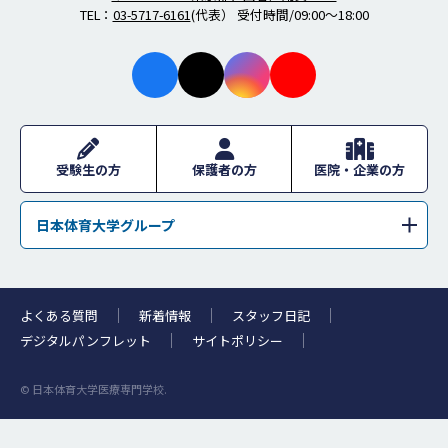
TEL：
03-5717-6161
(代表） 受付時間/09:00～18:00
facebo
X
instagr
youtub
ok
am
e
受験生の方
保護者の方
医院・企業の方
日本体育大学グループ
学校法人日本体育大学
日本体育大学
日本体育大学荏原高等学校
日本体育大学桜華高等学校・日本体育大学桜華中学校
よくある質問
新着情報
スタッフ日記
日本体育大学柏高等学校
浜松日体中学校・浜松日体高等学校
デジタルパンフレット
サイトポリシー
日本体育大学附属高等支援学校
日体幼稚園
© 日本体育大学医療専門学校.