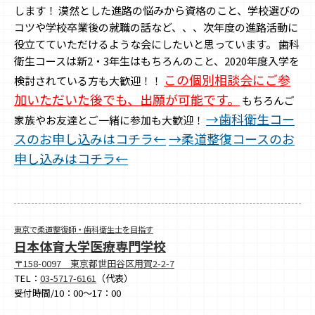
します！ 漠然とした進路の悩みから資格のこと、学校選びの
コツや学校卒業後の就職の話など、、、次年度の進路活動に
役立てていただけるような会にしたいと思っています。 歯科
衛生コースは新2・3年生はもちろんのこと、2020年度入学を
この個別相談会にご参
検討されている方も大歓迎！！
加いただいた後でも、出願が可能です。
もちろんご
→歯科衛生コー
家族やお友達とご一緒に参加も大歓迎！
スのお申し込みはコチラ←
→柔道整復コースのお
申し込みはコチラ←
東京で柔道整復師・歯科衛生士を目指す
日本体育大学医療専門学校
〒158-0097 東京都世田谷区用賀2-2-7
TEL：
03-5717-6161
（代表）
受付時間/10：00～17：00