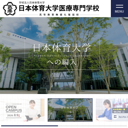
MENU
柔道整復師・歯科衛生士の日本体育大学医療専門学校
（高等教育無償化確認校）
総合型選抜Ⅰ期
8
29
月
日
（土）
8.9
SUN
2026.
募集
8
14
月
日～
期間