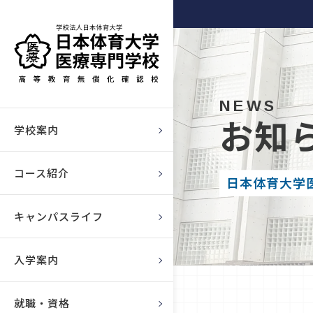
柔道整復師・歯科衛生士の日
NEWS
お知
本体育大学医療専門学校（高
ご挨拶／教育理念
学校案内
等教育無償化確認校）
沿革
柔道整復コース
コース紹介
日本体育大学
日本体育大学グループ
歯科衛生コース
キャンパスライフ
キャンパスライフ
情報公開
年間行事
入試案内
入学案内
アクセス
在校生の声
学費について
資格取得
就職・資格
日体大医療の魅力