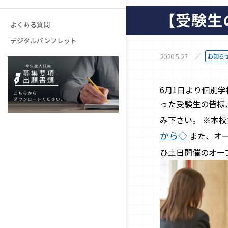
学費
【受験生
進路・就職
高等教育無償化のご案内
施設紹介
よくある質問
奨学金制度
デジタルパンフレット
卒業生の声
教育ローンのご案内
2020.5.27
お知ら
学生マンション
6月1日より個別
った受験生の皆様
よくある質問
み下さい。 ※本
から◇
また、オー
ひ土日開催のオー