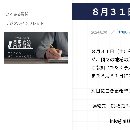
学費
８月３１
進路・就職
高等教育無償化のご案内
施設紹介
よくある質問
奨学金制度
デジタルパンフレット
卒業生の声
教育ローンのご案内
2024.8.30
お知ら
学生マンション
８月３１日（土）
が、個々の地域の
よくある質問
ご参加いただく予
また８月３１日に
別日にご変更希望
連絡先
03-5717
info@nitt