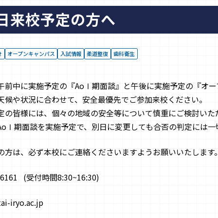
日来校予定の方へ
せ
オープンキャンパス
入試情報
柔道整復
歯科衛生
午前中に実施予定の『
Ao
Ⅰ期面談』と午後に実施予定の『オー
天候や状況に合わせて、安全最優先でご参加来校ください。
定の皆様には、個々の地域の安全等について慎重にご検討いた
Ao
Ⅰ期面談を実施予定で、別日に変更しても合否の判定には一
の方は、必ず本校にご連絡くださいますようお願いいたします
-6161 (
受付時間
8:30~16:30)
ai-iryo.ac.jp