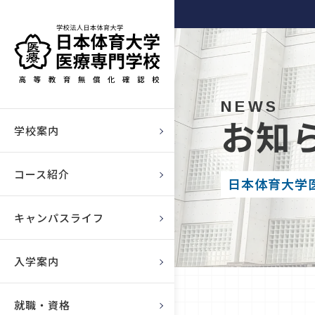
柔道整復師・歯科衛生士の日
NEWS
お知
本体育大学医療専門学校（高
ご挨拶／教育理念
学校案内
等教育無償化確認校）
沿革
柔道整復コース
コース紹介
日本体育大学
日本体育大学グループ
歯科衛生コース
キャンパスライフ
キャンパスライフ
情報公開
年間行事
入試案内
入学案内
アクセス
在校生の声
学費について
資格取得
就職・資格
日体大医療の魅力