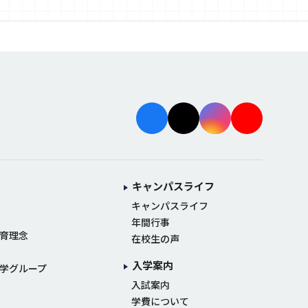
facebo
X
instag
youtu
ok
ram
be
キャンパスライフ
キャンパスライフ
年間行事
育理念
在校生の声
入学案内
学グループ
入試案内
学費について