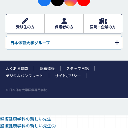
facebo
X
instagr
youtub
ok
am
e
受験生の方
保護者の方
医院・企業の方
日本体育大学グループ
学校法人日本体育大学
日本体育大学
日本体育大学荏原高等学校
日本体育大学桜華高等学校・日本体育大学桜華中学校
よくある質問
新着情報
スタッフ日記
日本体育大学柏高等学校
浜松日体中学校・浜松日体高等学校
デジタルパンフレット
サイトポリシー
日本体育大学附属高等支援学校
日体幼稚園
© 日本体育大学医療専門学校.
整復健康学科の新しい先生
整復健康学科の新しい先生②