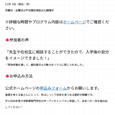
11月 3日（祝日・月）
月曜日・金曜日は平日個別相談会も開催中
※詳細な時間やプログラム内容は
ホームページ
でご確認くだ
さい。
参加者の声
「先生や在校生に相談することができたので、入学後の自分
をイメージできました！」
「実技体験を通して、歯科衛生士の魅力をリアルに感じられました」
お申込み方法
公式ホームページの
申込みフォーム
からお願いします。
進路を考える皆さんにとって、秋はじっくり将来を見つめる絶好の時期です。
ぜひ日本体育大学医療専門学校のオープンキャンパスに参加して、未来への一歩を踏み出
してください！