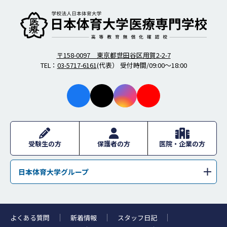
柔道整復師・歯科衛生士の日本体育大学医療専門学校
〒158-0097 東京都世田谷区用賀2-2-7
TEL：
03-5717-6161
(代表） 受付時間/09:00～18:00
facebo
X
instagr
youtub
ok
am
e
受験生の方
保護者の方
医院・企業の方
日本体育大学グループ
学校法人日本体育大学
日本体育大学
日本体育大学荏原高等学校
日本体育大学桜華高等学校・日本体育大学桜華中学校
よくある質問
新着情報
スタッフ日記
日本体育大学柏高等学校